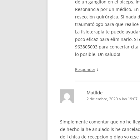
dé un ganglion en el bíceps. 
Resonancia por un médico. En 
resección quirúrgica. Si nada 
traumatólogo para que realice 
La fisioterapia te puede ayuda
poco eficaz para eliminarlo. S
963805003 para concertar cita 
lo posible. Un saludo!
↓
Responder
Matllde
2 diciembre, 2020 a las 19:07
Simplemente comentar que no he llegad
de hecho la he anulado,ls he cancela
de l chica de recepcion q digo yo q,se 