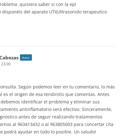
roblema .quisiera saber si con la epi
si disponéis del aparato UTI(Ultrasonido terapeutico
 Cabezas
Autor
s 23:00
 consulta. Según podemos leer en tu comentario, lo más
ál es el origen de esa tendinitis que comentas. Antes
 debemos identificar el problema y eliminar sus
atamiento antinflamatorio será efectivo. Sinceramente,
óstico antes de seguir realizando tratamientos
marnos al 963413432 o al 963805003 para concertar cita
te podrá ayudar en todo lo posible. Un saludo!