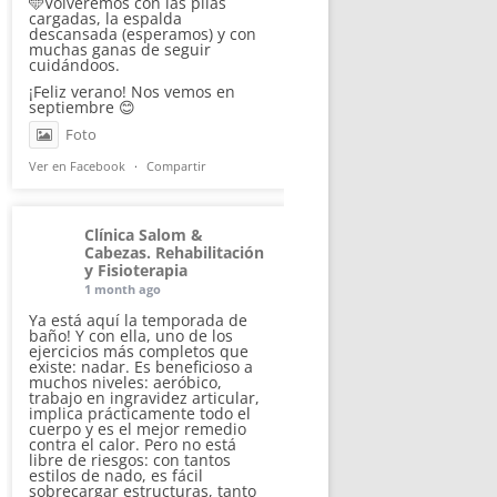
🩵Volveremos con las pilas
cargadas, la espalda
descansada (esperamos) y con
muchas ganas de seguir
cuidándoos.
¡Feliz verano! Nos vemos en
septiembre 😊
Foto
Ver en Facebook
·
Compartir
Clínica Salom &
Cabezas. Rehabilitación
y Fisioterapia
1 month ago
Ya está aquí la temporada de
baño! Y con ella, uno de los
ejercicios más completos que
existe: nadar. Es beneficioso a
muchos niveles: aeróbico,
trabajo en ingravidez articular,
implica prácticamente todo el
cuerpo y es el mejor remedio
contra el calor. Pero no está
libre de riesgos: con tantos
estilos de nado, es fácil
sobrecargar estructuras, tanto