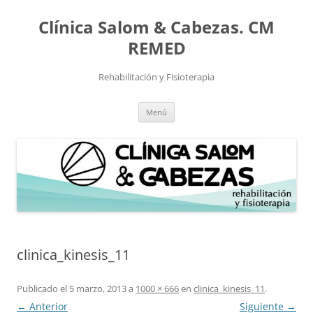
Saltar
al
Clínica Salom & Cabezas. CM
contenido
REMED
Rehabilitación y Fisioterapia
Menú
clinica_kinesis_11
Publicado el
5 marzo, 2013
a
1000 × 666
en
clinica_kinesis_11
.
← Anterior
Siguiente →