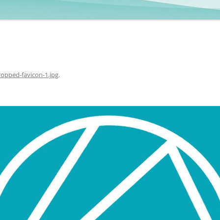
ropped-favicon-1.jpg
.