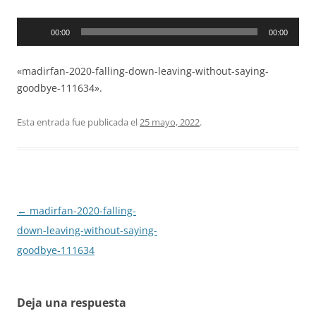
Reproductor
00:00
00:00
de
audio
«madirfan-2020-falling-down-leaving-without-saying-
goodbye-111634».
Esta entrada fue publicada el
25 mayo, 2022
.
Navegación
←
madirfan-2020-falling-
de
down-leaving-without-saying-
entradas
goodbye-111634
Deja una respuesta