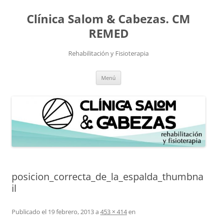
Saltar
al
Clínica Salom & Cabezas. CM
contenido
REMED
Rehabilitación y Fisioterapia
Menú
posicion_correcta_de_la_espalda_thumbna
il
Publicado el
19 febrero, 2013
a
453 × 414
en