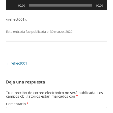
Reproductor
00:00
00:00
de
audio
«reflect001».
Esta entrada fue publicada el
30 marzo, 2022
.
Navegación
←
reflect001
de
entradas
Deja una respuesta
Tu dirección de correo electrónico no será publicada.
Los
campos obligatorios están marcados con
*
Comentario
*