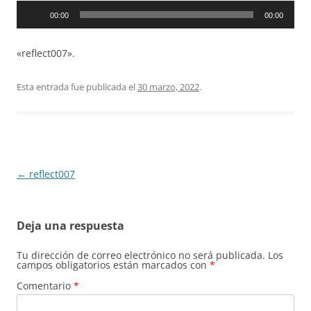
Reproductor
00:00
00:00
de
audio
«reflect007».
Esta entrada fue publicada el
30 marzo, 2022
.
Navegación
←
reflect007
de
entradas
Deja una respuesta
Tu dirección de correo electrónico no será publicada.
Los
campos obligatorios están marcados con
*
Comentario
*