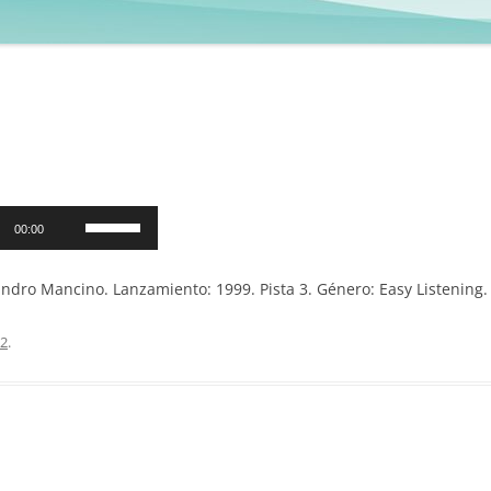
Utiliza
00:00
las
teclas
ndro Mancino. Lanzamiento: 1999. Pista 3. Género: Easy Listening.
de
flecha
22
.
arriba/abajo
para
aumentar
o
disminuir
el