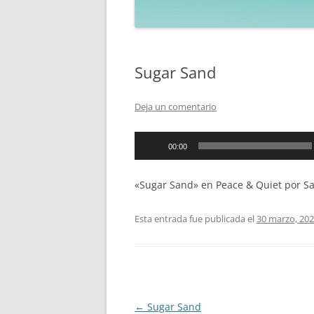
Sugar Sand
Deja un comentario
Reproductor
00:00
de
audio
«Sugar Sand» en Peace & Quiet por Sa
Esta entrada fue publicada el
30 marzo, 20
Navegación
←
Sugar Sand