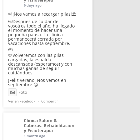
6 days ago
🌞¡Nos vamos a recargar pilas!⛱️
￼Después de cuidar de
vosotros todo el año, ha llegado
el momento de hacer una
pequeña pausa. La clínica
permanecerá cerrada por
vacaciones hasta septiembre.
￼
🩵Volveremos con las pilas
cargadas, la espalda
descansada (esperamos) y con
muchas ganas de seguir
cuidándoos.
¡Feliz verano! Nos vemos en
septiembre 😊
Foto
Ver en Facebook
·
Compartir
Clínica Salom &
Cabezas. Rehabilitación
y Fisioterapia
1 month ago