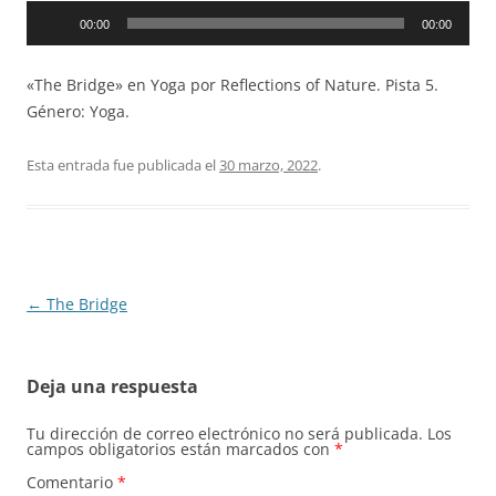
Reproductor
00:00
00:00
de
audio
«The Bridge» en Yoga por Reflections of Nature. Pista 5.
Género: Yoga.
Esta entrada fue publicada el
30 marzo, 2022
.
Navegación
←
The Bridge
de
entradas
Deja una respuesta
Tu dirección de correo electrónico no será publicada.
Los
campos obligatorios están marcados con
*
Comentario
*