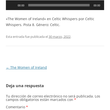
Reproductor
00:00
00:00
de
audio
«The Women of Ireland» en Celtic Whispers por Celtic
Whispers. Pista 8. Género: Celtic.
Esta entrada fue publicada el
30 marzo, 2022
.
Navegación
←
The Women of Ireland
de
entradas
Deja una respuesta
Tu dirección de correo electrónico no será publicada.
Los
campos obligatorios están marcados con
*
Comentario
*